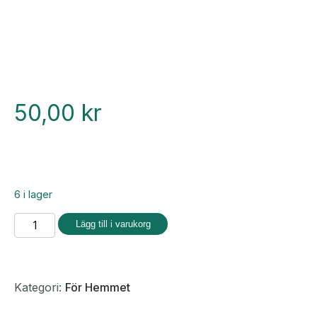
50,00
kr
6 i lager
Hållare
Lägg till i varukorg
till
Tandborsthuvuden
mängd
Kategori:
För Hemmet