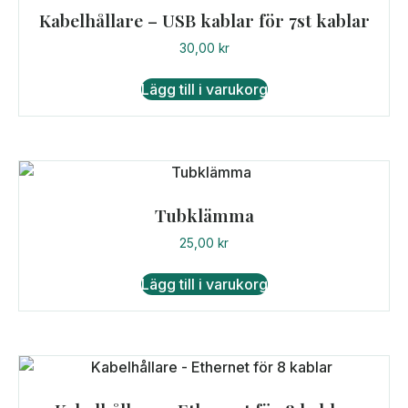
De
Kabelhållare – USB kablar för 7st kablar
olika
30,00
kr
alternativen
kan
Lägg till i varukorg
väljas
på
produktsidan
Tubklämma
25,00
kr
Lägg till i varukorg