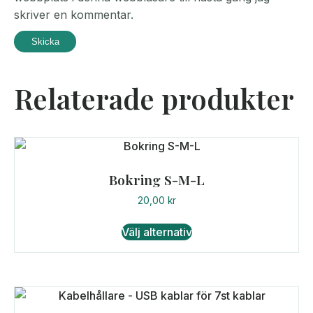
skriver en kommentar.
Relaterade produkter
Bokring S-M-L
20,00
kr
Den
Välj alternativ
här
produkten
har
flera
varianter.