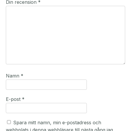
Din recension
*
Namn
*
E-post
*
Spara mitt namn, min e-postadress och
webbplats i denna webbläsare till nästa gång jag